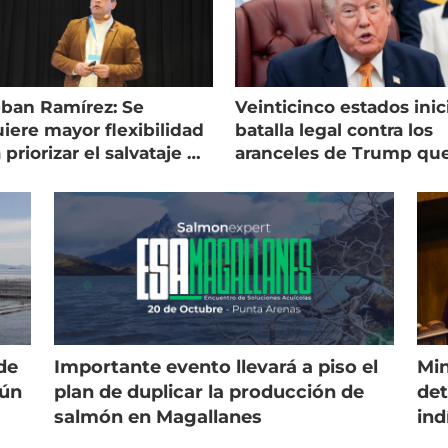
eban Ramírez: Se
Veinticinco estados inic
iere mayor flexibilidad
batalla legal contra los
 priorizar el salvataje de
aranceles de Trump qu
es
golpean al salmón
de
Importante evento llevará a piso el
Min
gún
plan de duplicar la producción de
det
salmón en Magallanes
ind