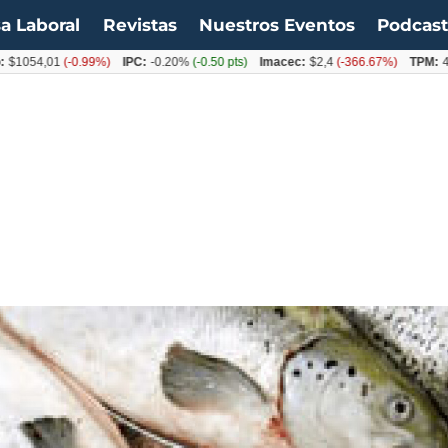
a Laboral
Revistas
Nuestros Eventos
Podcas
4,01
(-0.99%)
IPC:
-0.20%
(-0.50 pts)
Imacec:
$2,4
(-366.67%)
TPM:
4.50%
(