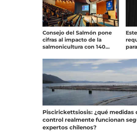
Consejo del Salmón pone
Est
cifras al impacto de la
requ
salmonicultura con 140
para
indicadores
pec
Piscirickettsiosis: ¿qué medidas 
control realmente funcionan se
expertos chilenos?