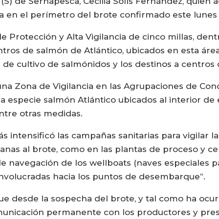
al (S) de Sernapesca, Cecilia Solís Fernández, quie
ia en el perímetro del brote confirmado este lunes
rotección y Alta Vigilancia de cinco millas, dentr
tros de salmón de Atlántico, ubicados en esta área 
de cultivo de salmónidos y los destinos a centros 
a Zona de Vigilancia en las Agrupaciones de Conc
la especie salmón Atlántico ubicados al interior de 
ntre otras medidas.
s intensificó las campañas sanitarias para vigilar l
canas al brote, como en las plantas de proceso y 
e navegación de los wellboats (naves especiales p
involucradas hacia los puntos de desembarque”.
ue desde la sospecha del brote, y tal como ha ocur
nicación permanente con los productores y presta