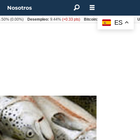
t
Nosotros
0.00%)
Desempleo:
9.44%
(+0.33 pts)
Bitcoin:
$62.760,11
(-1.74%)
UF:
$40
ES