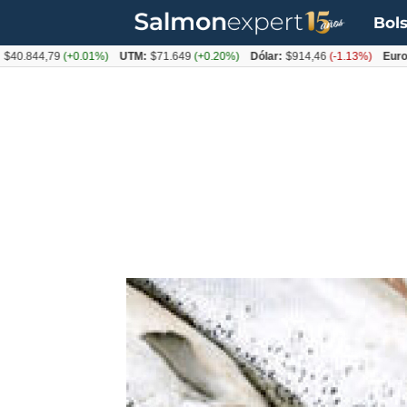
Bols
44,79
(+0.01%)
UTM:
$71.649
(+0.20%)
Dólar:
$914,46
(-1.13%)
Euro:
$105