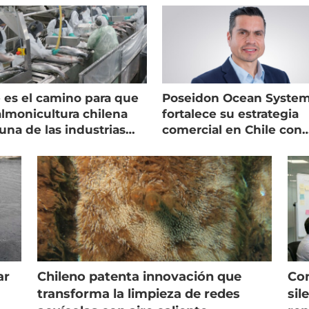
 es el camino para que
Poseidon Ocean Syste
almonicultura chilena
fortalece su estrategia
una de las industrias
comercial en Chile con
 seguras
nuevo gerente
ar
Chileno patenta innovación que
Con
s
transforma la limpieza de redes
sil