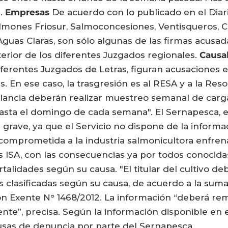
a.
Empresas
De acuerdo con lo publicado en el Diari
lmones Friosur, Salmoconcesiones, Ventisqueros, 
Aguas Claras, son sólo algunas de las firmas acusa
erior de los diferentes Juzgados regionales.
Causa
diferentes Juzgados de Letras, figuran acusaciones 
 En ese caso, la trasgresión es al RESA y a la Reso
igilancia deberán realizar muestreo semanal de carg
asta el domingo de cada semana". El Sernapesca, e
a grave, ya que el Servicio no dispone de la inform
 comprometida a la industria salmonicultora enfrena
us ISA, con las consecuencias ya por todos conocida
alidades según su causa. "El titular del cultivo d
clasificadas según su causa, de acuerdo a la sumato
ón Exente N° 1468/2012. La información “deberá rem
ente”, precisa. Según la información disponible en el
ausas de denuncia por parte del Sernapesca.