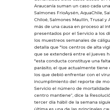
Araucanía suman un caso cada un
Salmones FrioAysén, AquaChile, Sa
Chiloé, Salmones Maullín, Trusal y 
más de una causa en proceso al int
presentados por el Servicio a los 
los muestreos semanales de cáligus.
detalla que "los centros de alta v
que se extenderá entre el jueves h
"esta conducta constituye una falt
parásito, el que actualmente tiene
los que debió enfrentar con el vir
incumplimiento del reporte de mort
Servicio el número de mortalidades 
centro mantiene”, dice la Resoluci
tercer día hábil de la semana sigui
última es una de las principales c