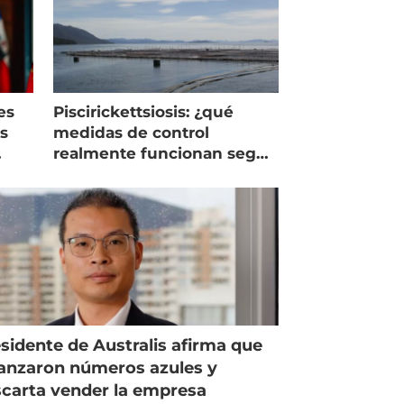
es
Piscirickettsiosis: ¿qué
as
medidas de control
realmente funcionan según
expertos chilenos?
sidente de Australis afirma que
anzaron números azules y
carta vender la empresa