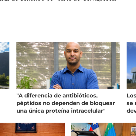
"A diferencia de antibióticos,
Los
péptidos no dependen de bloquear
se 
una única proteína intracelular"
dev