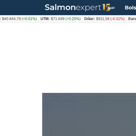
Bols
844,79
(+0.01%)
UTM:
$71.649
(+0.20%)
Dólar:
$911,58
(-0.31%)
Euro:
$105