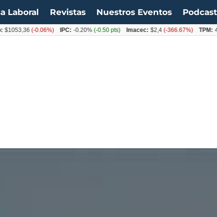
a Laboral
Revistas
Nuestros Eventos
Podcas
3,36
(-0.06%)
IPC:
-0.20%
(-0.50 pts)
Imacec:
$2,4
(-366.67%)
TPM:
4.50%
(