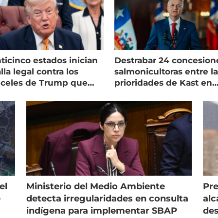
ticinco estados inician
Destrabar 24 concesion
lla legal contra los
salmonicultoras entre l
nceles de Trump que
prioridades de Kast en
pean al salmón
Magallanes
el
Ministerio del Medio Ambiente
Pre
e
detecta irregularidades en consulta
alc
indígena para implementar SBAP
des