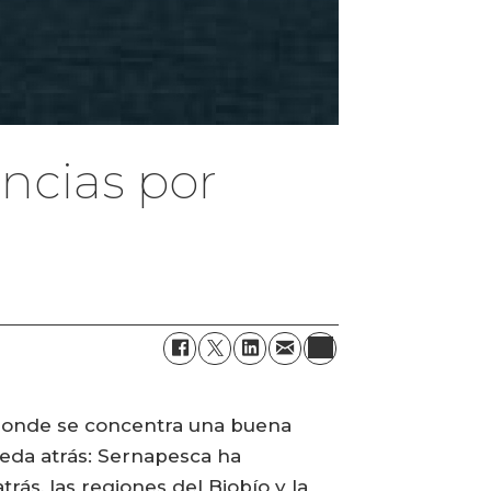
ncias por
 donde se concentra una buena
ueda atrás: Sernapesca ha
ás, las regiones del Biobío y la