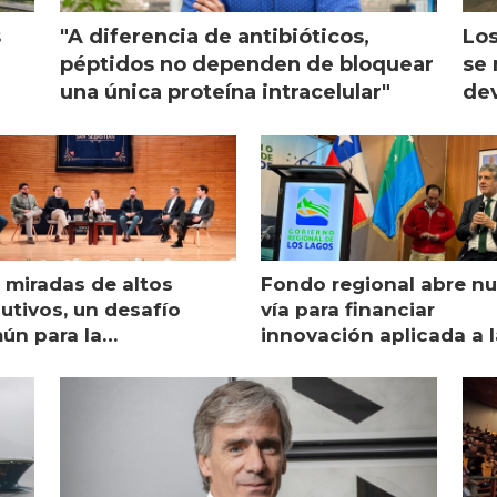
s
"A diferencia de antibióticos,
Los
péptidos no dependen de bloquear
se 
una única proteína intracelular"
dev
 miradas de altos
Fondo regional abre n
utivos, un desafío
vía para financiar
ún para la
innovación aplicada a l
monicultura chilena
salmonicultura