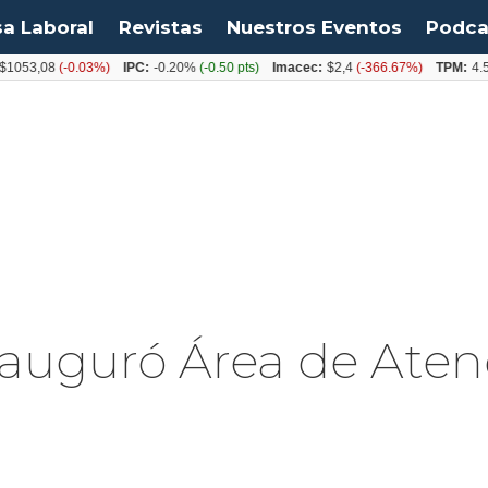
sa Laboral
Revistas
Nuestros Eventos
Podca
3,08
(-0.03%)
IPC:
-0.20%
(-0.50 pts)
Imacec:
$2,4
(-366.67%)
TPM:
4.50%
auguró Área de Aten