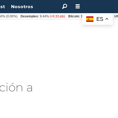
st
Nosotros
(0.00%)
Desempleo:
9.44%
(+0.33 pts)
Bitcoin:
$64.600,08
(+2.93%)
UF:
$4
ES
ción a