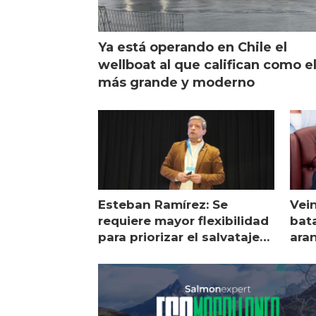
Ya está operando en Chile el
wellboat al que califican como e
más grande y moderno
Esteban Ramírez: Se
Vei
requiere mayor flexibilidad
bata
para priorizar el salvataje
ara
de peces
gol