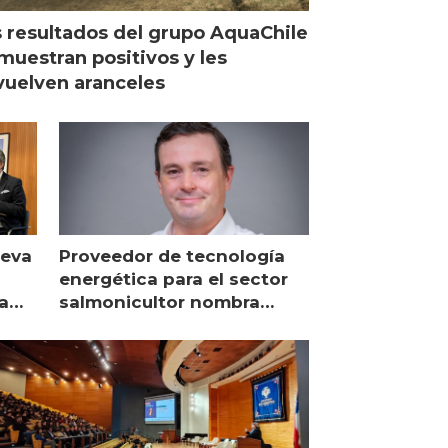
 resultados del grupo AquaChile
muestran positivos y les
uelven aranceles
ueva
Proveedor de tecnología
energética para el sector
a
salmonicultor nombra
managing director en Chile