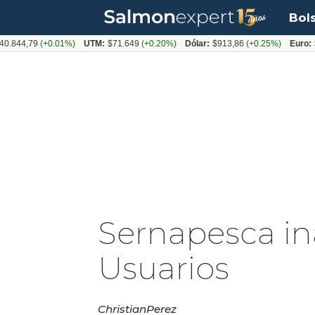
Bol
44,79
(+0.01%)
UTM:
$71.649
(+0.20%)
Dólar:
$913,86
(+0.25%)
Euro:
$105
Sernapesca in
Usuarios
Christian
Perez