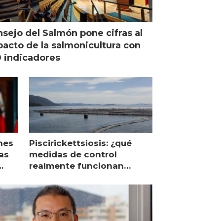
sejo del Salmón pone cifras al
acto de la salmonicultura con
 indicadores
nes
Piscirickettsiosis: ¿qué
as
medidas de control
realmente funcionan
según expertos chilenos?