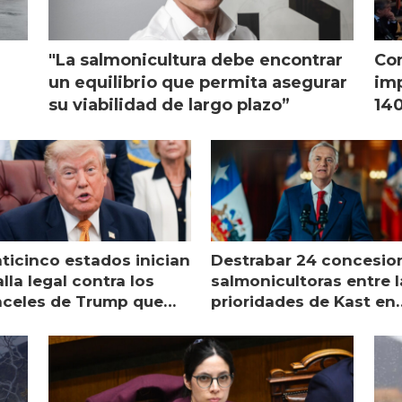
"La salmonicultura debe encontrar
Con
l
un equilibrio que permita asegurar
imp
su viabilidad de largo plazo”
140
nticinco estados inician
Destrabar 24 concesio
lla legal contra los
salmonicultoras entre l
nceles de Trump que
prioridades de Kast en
pean al salmón
Magallanes