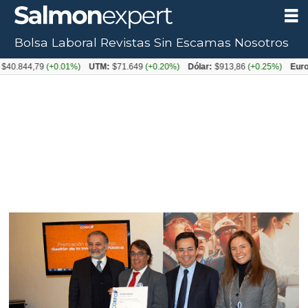
Bolsa Laboral
Revistas
Sin Escamas
Nosotros
844,79
(+0.01%)
UTM:
$71.649
(+0.20%)
Dólar:
$913,86
(+0.25%)
Euro:
$10