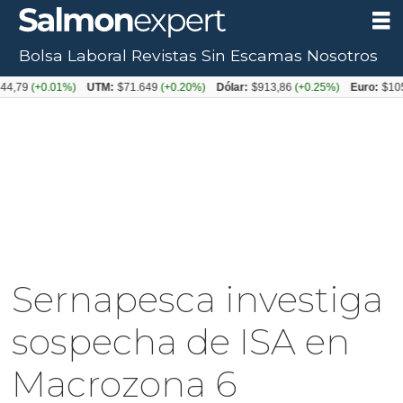
Bolsa Laboral
Revistas
Sin Escamas
Nosotros
(+0.01%)
UTM:
$71.649
(+0.20%)
Dólar:
$913,86
(+0.25%)
Euro:
$1053,08
(
Sernapesca investiga
sospecha de ISA en
Macrozona 6