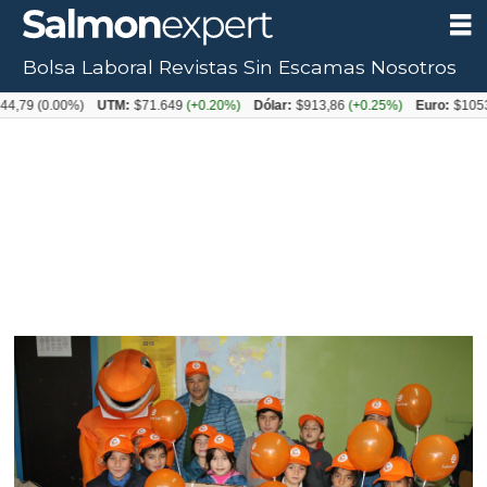
Bolsa Laboral
Revistas
Sin Escamas
Nosotros
0.00%)
UTM:
$71.649
(+0.20%)
Dólar:
$913,86
(+0.25%)
Euro:
$1053,08
(-0