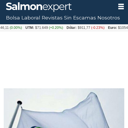
Bolsa Laboral
Revistas
Sin Escamas
Nosotros
(0.00%)
UTM:
$71.649
(+0.20%)
Dólar:
$911,77
(-0.23%)
Euro:
$1054,31
(+