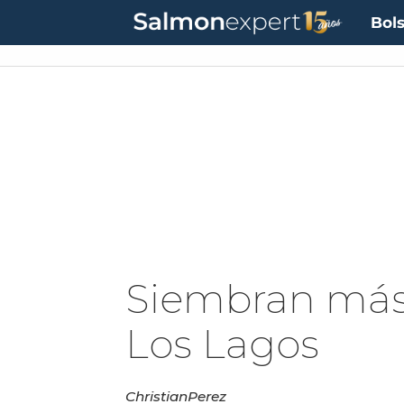
Bols
Siembran más 
Los Lagos
Christian
Perez