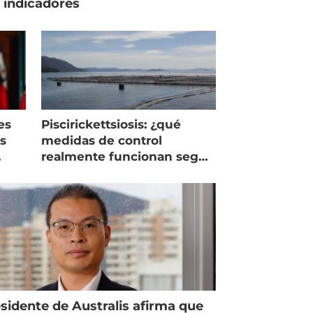
 indicadores
es
Piscirickettsiosis: ¿qué
as
medidas de control
realmente funcionan según
expertos chilenos?
sidente de Australis afirma que