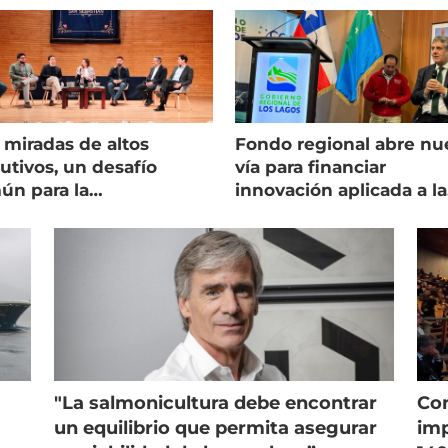
 miradas de altos
Fondo regional abre nu
utivos, un desafío
vía para financiar
ún para la
innovación aplicada a la
onicultura chilena
salmonicultura
"La salmonicultura debe encontrar
Con
un equilibrio que permita asegurar
imp