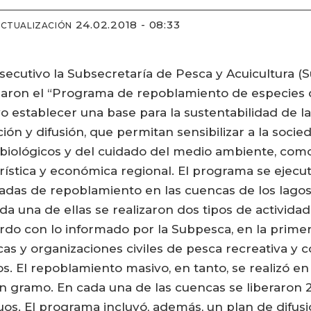
24.02.2018 - 08:33
ACTUALIZACIÓN
ecutivo la Subsecretaría de Pesca y Acuicultura (S
laron el “Programa de repoblamiento de especies 
ivo establecer una base para la sustentabilidad de 
ón y difusión, que permitan sensibilizar a la soci
obiológicos y del cuidado del medio ambiente, como
rística y económica regional. El programa se ejecu
rnadas de repoblamiento en las cuencas de los lag
da una de ellas se realizaron dos tipos de activid
do con lo informado por la Subpesca, en la prime
cas y organizaciones civiles de pesca recreativa y 
os. El repoblamiento masivo, en tanto, se realizó e
 gramo. En cada una de las cuencas se liberaron 2
iduos. El programa incluyó, además, un plan de dif