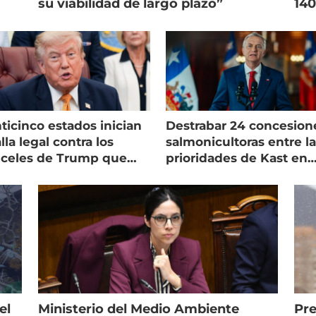
su viabilidad de largo plazo”
140
ticinco estados inician
Destrabar 24 concesion
lla legal contra los
salmonicultoras entre l
nceles de Trump que
prioridades de Kast en
pean al salmón
Magallanes
el
Ministerio del Medio Ambiente
Pre