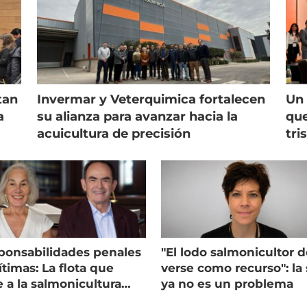
tan
Invermar y Veterquimica fortalecen
Un 
a
su alianza para avanzar hacia la
que
acuicultura de precisión
tri
ponsabilidades penales
"El lodo salmonicultor 
timas: La flota que
verse como recurso": la 
e a la salmonicultura
ya no es un problema
ega su visión