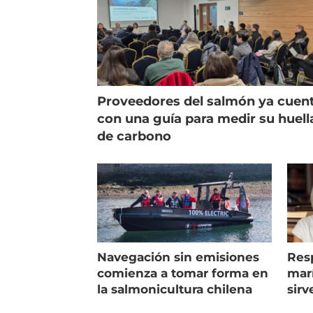
Proveedores del salmón ya cuen
con una guía para medir su huell
de carbono
Navegación sin emisiones
Res
comienza a tomar forma en
marí
la salmonicultura chilena
sirv
entr