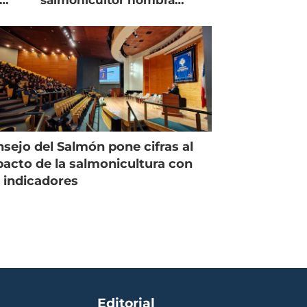
salmonicultor nombra
managing director en Chile
sejo del Salmón pone cifras al
acto de la salmonicultura con
 indicadores
Editorial