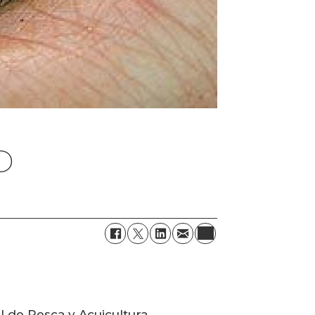
D
l de Pesca y Acuicultura