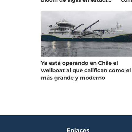
bloom de algas en estudio
com
de campo
salm
Ya está operando en Chile el
wellboat al que califican como el
más grande y moderno
Enlaces