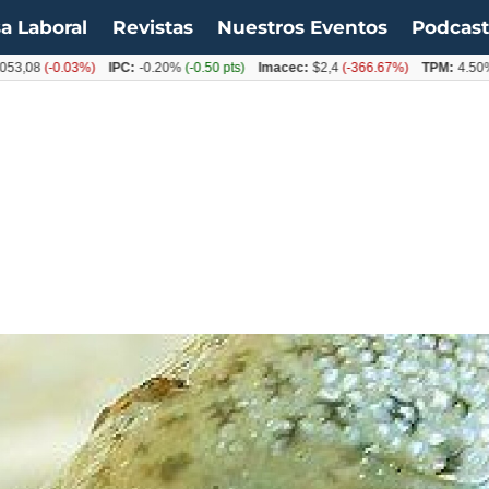
a Laboral
Revistas
Nuestros Eventos
Podcas
(-0.03%)
IPC:
-0.20%
(-0.50 pts)
Imacec:
$2,4
(-366.67%)
TPM:
4.50%
(0.00