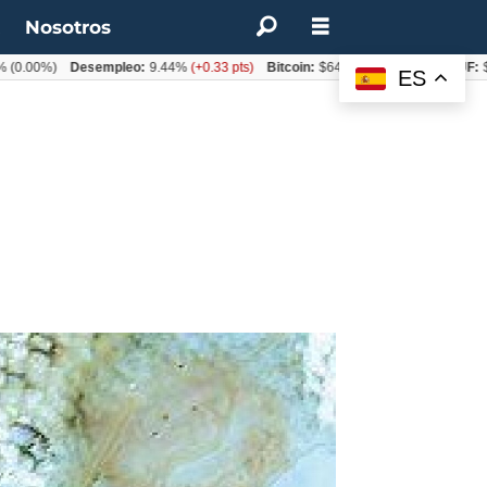
t
Nosotros
%)
Desempleo:
9.44%
(+0.33 pts)
Bitcoin:
$64.600,08
(+2.93%)
UF:
$40.84
ES