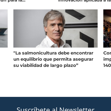
ún para la
innovación aplicada a la
onicultura chilena
salmonicultura
"La salmonicultura debe encontrar
Con
un equilibrio que permita asegurar
imp
su viabilidad de largo plazo”
140
Suscríbete al Newsletter