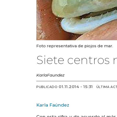
Foto representativa de piojos de mar.
Siete centros
Karla
Faundez
01.11.2014 - 15:31
PUBLICADO
ÚLTIMA AC
Karla Faúndez
Con esta cifra, y de acuerdo al más