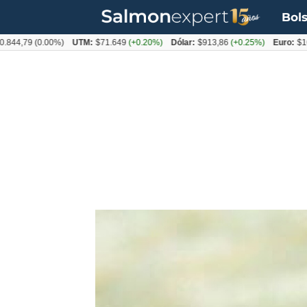
Bols
79
(0.00%)
UTM:
$71.649
(+0.20%)
Dólar:
$913,86
(+0.25%)
Euro:
$1053,08