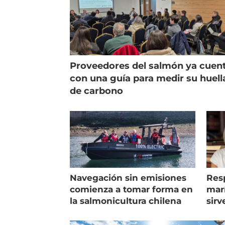
Proveedores del salmón ya cuen
con una guía para medir su huell
de carbono
Navegación sin emisiones
Res
comienza a tomar forma en
marí
la salmonicultura chilena
sirv
entr