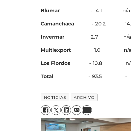
Blumar
- 14.1 n/a - 
Camanchaca
- 20.2 14.3
Invermar
2.7 n/a 8.
Multiexport
1.0 n/a - 
Los Fiordos
- 10.8 n/a
Total
- 93.5 - - 4
NOTICIAS
ARCHIVO