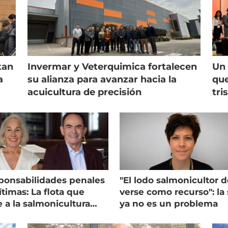
tan
Invermar y Veterquimica fortalecen
Un 
a
su alianza para avanzar hacia la
que
acuicultura de precisión
tri
ponsabilidades penales
"El lodo salmonicultor 
timas: La flota que
verse como recurso": la 
e a la salmonicultura
ya no es un problema
ega su visión