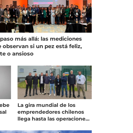
paso más allá: las mediciones
 observan si un pez está feliz,
ste o ansioso
debe
La gira mundial de los
sal
emprendedores chilenos
llega hasta las operaciones
de Mowi en Escocia