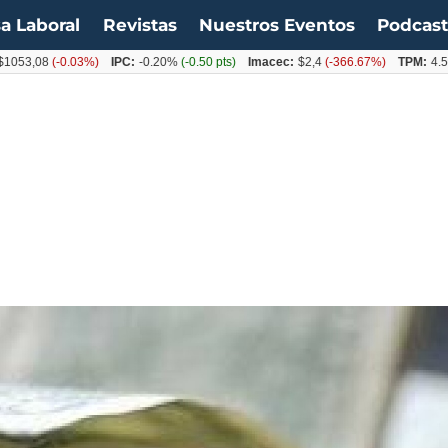
a Laboral
Revistas
Nuestros Eventos
Podcas
08
(-0.03%)
IPC:
-0.20%
(-0.50 pts)
Imacec:
$2,4
(-366.67%)
TPM:
4.50%
(0.