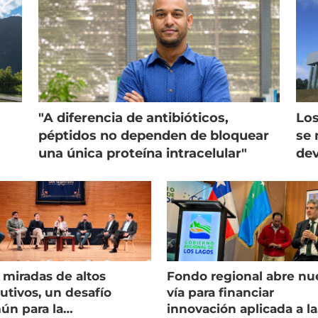
"A diferencia de antibióticos,
Los
péptidos no dependen de bloquear
se 
una única proteína intracelular"
dev
 miradas de altos
Fondo regional abre nu
utivos, un desafío
vía para financiar
ún para la
innovación aplicada a la