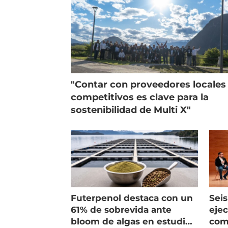
"Contar con proveedores locales
competitivos es clave para la
sostenibilidad de Multi X"
Futerpenol destaca con un
Seis
61% de sobrevida ante
ejec
bloom de algas en estudio
com