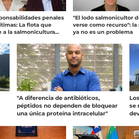
ponsabilidades penales
"El lodo salmonicultor 
timas: La flota que
verse como recurso": la 
e a la salmonicultura
ya no es un problema
ega su visión
"A diferencia de antibióticos,
Los
péptidos no dependen de bloquear
se 
una única proteína intracelular"
dev