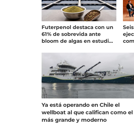
Futerpenol destaca con un
Seis
61% de sobrevida ante
ejec
bloom de algas en estudio
com
de campo
salm
Ya está operando en Chile el
wellboat al que califican como el
más grande y moderno