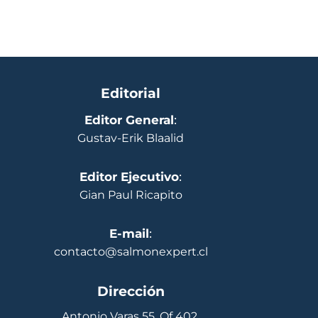
Editorial
Editor General
:
Gustav-Erik Blaalid
Editor Ejecutivo
:
Gian Paul Ricapito
E-mail
:
contacto@salmonexpert.cl
Dirección
Antonio Varas 55, Of 402,