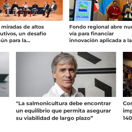
 miradas de altos
Fondo regional abre nu
utivos, un desafío
vía para financiar
ún para la
innovación aplicada a la
onicultura chilena
salmonicultura
"La salmonicultura debe encontrar
Con
un equilibrio que permita asegurar
imp
su viabilidad de largo plazo”
140