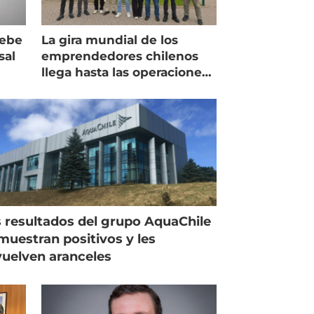
debe
La gira mundial de los
sal
emprendedores chilenos
llega hasta las operaciones
de Mowi en Escocia
 resultados del grupo AquaChile
muestran positivos y les
uelven aranceles