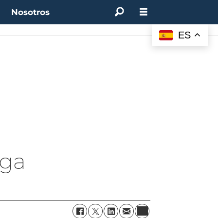
t
Nosotros
ES
lga