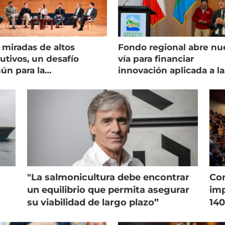
 miradas de altos
Fondo regional abre nu
utivos, un desafío
vía para financiar
ún para la
innovación aplicada a la
onicultura chilena
salmonicultura
"La salmonicultura debe encontrar
Con
un equilibrio que permita asegurar
imp
su viabilidad de largo plazo”
140