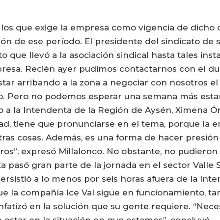
los que exige la empresa como vigencia de dicho c
ón de ese período. El presidente del sindicato de s
o que llevó a la asociación sindical hasta tales in
resa. Recién ayer pudimos contactarnos con el due
tar arribando a la zona a negociar con nosotros el
tivo. Pero no podemos esperar una semana más esta
ado a la Intendenta de la Región de Aysén, Ximena 
ad, tiene que pronunciarse en el tema, porque la em
tras cosas. Además, es una forma de hacer presión
ros”, expresó Millalonco. No obstante, no pudieron
ta pasó gran parte de la jornada en el sector Valle
rsistió a lo menos por seis horas afuera de la Int
que la compañía Ice Val sigue en funcionamiento, t
fatizó en la solución que su gente requiere. “Nece