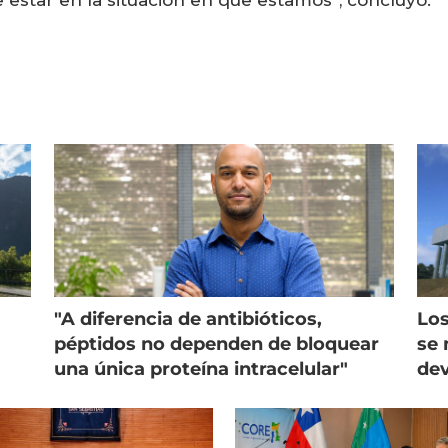
 estar en la situación en que estamos”, concluyó.
"A diferencia de antibióticos,
Los
péptidos no dependen de bloquear
se 
una única proteína intracelular"
dev