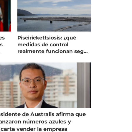
es
Piscirickettsiosis: ¿qué
as
medidas de control
realmente funcionan según
expertos chilenos?
sidente de Australis afirma que
anzaron números azules y
carta vender la empresa