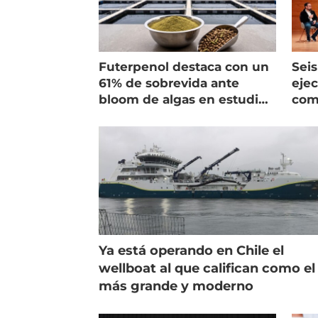
Futerpenol destaca con un
Seis
61% de sobrevida ante
ejec
bloom de algas en estudio
com
de campo
salm
Ya está operando en Chile el
wellboat al que califican como el
más grande y moderno