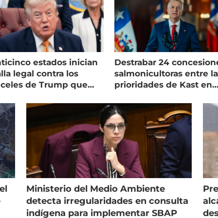
ticinco estados inician
Destrabar 24 concesion
lla legal contra los
salmonicultoras entre l
nceles de Trump que
prioridades de Kast en
pean al salmón
Magallanes
el
Ministerio del Medio Ambiente
Pre
e
detecta irregularidades en consulta
alc
indígena para implementar SBAP
des