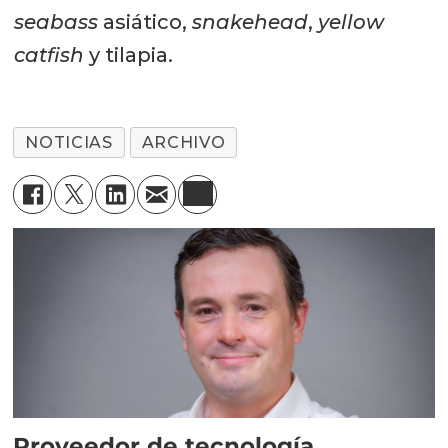
seabass
asiático,
snakehead
,
yellow
catfish
y tilapia.
NOTICIAS
ARCHIVO
Proveedor de tecnología