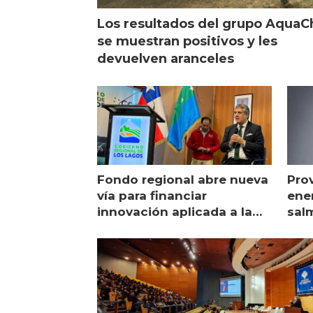
Los resultados del grupo AquaC
se muestran positivos y les
devuelven aranceles
Fondo regional abre nueva
Pro
vía para financiar
ener
innovación aplicada a la
sal
salmonicultura
man