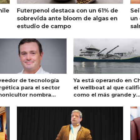
hile
Futerpenol destaca con un 61% de
Sei
sobrevida ante bloom de algas en
un 
estudio de campo
sal
veedor de tecnología
Ya está operando en Ch
gética para el sector
el wellboat al que calif
monicultor nombra
como el más grande y
aging director en Chile
moderno