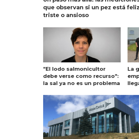
que observan si un pez está feliz
triste o ansioso
"El lodo salmonicultor
La g
debe verse como recurso":
emp
la sal ya no es un problema
lleg
ope
Esc