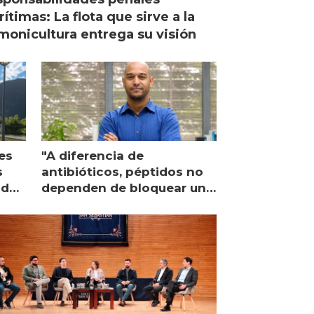
ítimas: La flota que sirve a la
monicultura entrega su visión
es
"A diferencia de
s
antibióticos, péptidos no
lidad
dependen de bloquear una
única proteína intracelular"