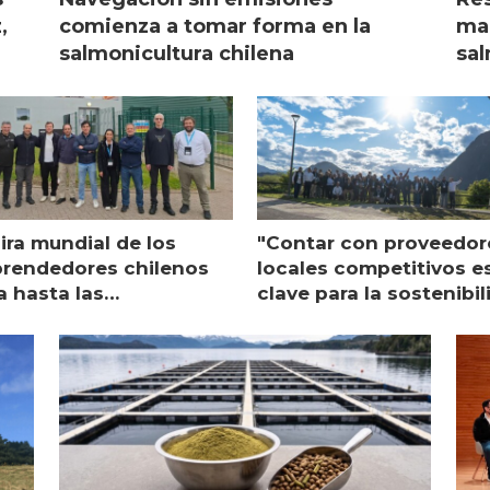
,
comienza a tomar forma en la
mar
salmonicultura chilena
sal
ira mundial de los
"Contar con proveedor
rendedores chilenos
locales competitivos e
a hasta las
clave para la sostenibi
raciones de Mowi en
de Multi X"
ocia