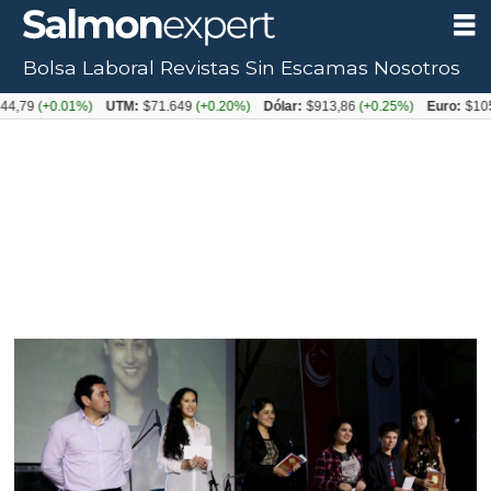
Bolsa Laboral
Revistas
Sin Escamas
Nosotros
+0.01%)
UTM:
$71.649
(+0.20%)
Dólar:
$913,86
(+0.25%)
Euro:
$1053,08
(