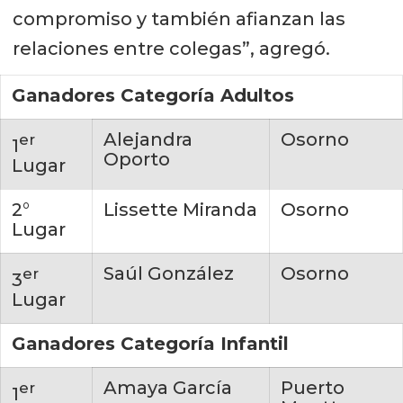
compromiso y también afianzan las
relaciones entre colegas”, agregó.
Ganadores Categoría Adultos
Alejandra
Osorno
er
1
Oporto
Lugar
2°
Lissette Miranda
Osorno
Lugar
Saúl González
Osorno
er
3
Lugar
Ganadores Categoría Infantil
Amaya García
Puerto
er
1