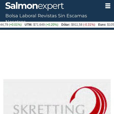
Bolsa Laboral
Revistas
Sin Escamas
Nosotros
(+0.01%)
UTM:
$71.649
(+0.20%)
Dólar:
$911,58
(-0.31%)
Euro:
$1053,36
(