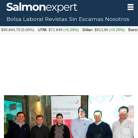
Bolsa Laboral
Revistas
Sin Escamas
Nosotros
44,79
(0.00%)
UTM:
$71.649
(+0.20%)
Dólar:
$913,86
(+0.25%)
Euro:
$1053