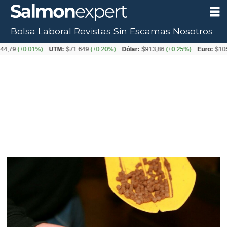
Bolsa Laboral
Revistas
Sin Escamas
Nosotros
(+0.01%)
UTM:
$71.649
(+0.20%)
Dólar:
$913,86
(+0.25%)
Euro:
$1053,08
(