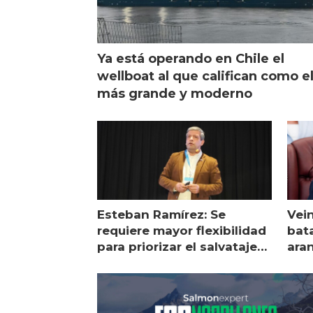
Ya está operando en Chile el
wellboat al que califican como e
más grande y moderno
Esteban Ramírez: Se
Vei
requiere mayor flexibilidad
bata
para priorizar el salvataje
ara
de peces
gol