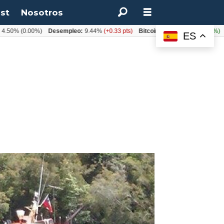
st
Nosotros
%
(0.00%)
Desempleo:
9.44%
(+0.33 pts)
Bitcoin:
$64.600,08
(+2.93%)
UF:
ES