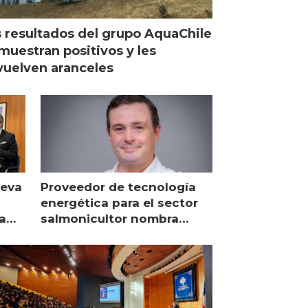
 resultados del grupo AquaChile
muestran positivos y les
uelven aranceles
ueva
Proveedor de tecnología
energética para el sector
a
salmonicultor nombra
managing director en Chile