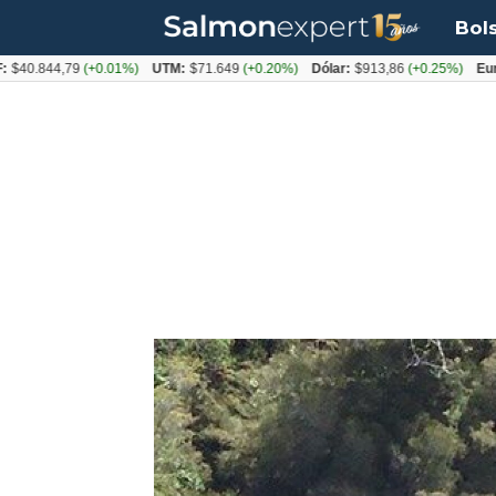
Bol
.844,79
(+0.01%)
UTM:
$71.649
(+0.20%)
Dólar:
$913,86
(+0.25%)
Euro:
$1