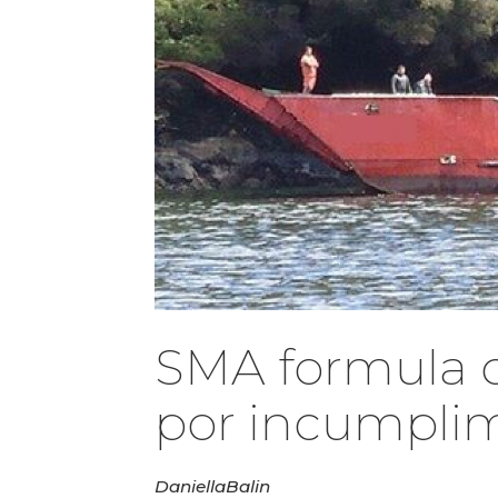
SMA formula c
por incumpli
Daniella
Balin