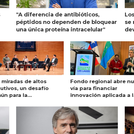
s
"A diferencia de antibióticos,
Los
péptidos no dependen de bloquear
se 
una única proteína intracelular"
dev
 miradas de altos
Fondo regional abre n
utivos, un desafío
vía para financiar
ún para la
innovación aplicada a l
monicultura chilena
salmonicultura