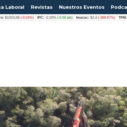
sa Laboral
Revistas
Nuestros Eventos
Podca
053,08
(-0.03%)
IPC:
-0.20%
(-0.50 pts)
Imacec:
$2,4
(-366.67%)
TPM:
4.50