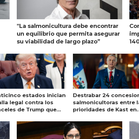
"La salmonicultura debe encontrar
Con
l
un equilibrio que permita asegurar
imp
su viabilidad de largo plazo”
140
nticinco estados inician
Destrabar 24 concesio
lla legal contra los
salmonicultoras entre l
nceles de Trump que
prioridades de Kast en
pean al salmón
Magallanes