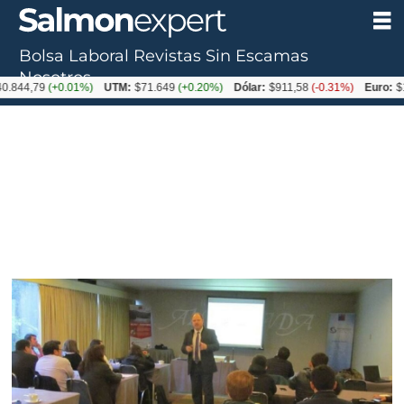
Bolsa Laboral
Revistas
Sin Escamas
Nosotros
,79
(+0.01%)
UTM:
$71.649
(+0.20%)
Dólar:
$911,58
(-0.31%)
Euro:
$1053,