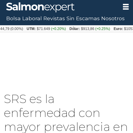
Bolsa Laboral
Revistas
Sin Escamas
Nosotros
(0.00%)
UTM:
$71.649
(+0.20%)
Dólar:
$913,86
(+0.25%)
Euro:
$1053,08
(-
SRS es la
enfermedad con
mayor prevalencia en