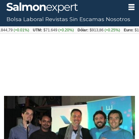
Bolsa Laboral
Revistas
Sin Escamas
Nosotros
9
(+0.01%)
UTM:
$71.649
(+0.20%)
Dólar:
$913,86
(+0.25%)
Euro:
$1053,08