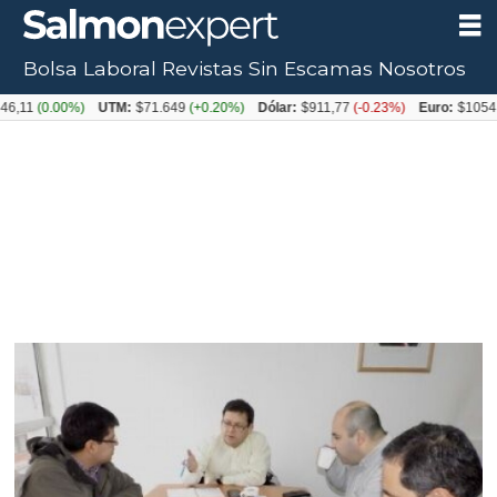
Bolsa Laboral
Revistas
Sin Escamas
Nosotros
0.00%)
UTM:
$71.649
(+0.20%)
Dólar:
$911,77
(-0.23%)
Euro:
$1054,31
(+0