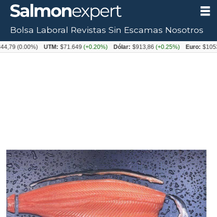
Bolsa Laboral
Revistas
Sin Escamas
Nosotros
(0.00%)
UTM:
$71.649
(+0.20%)
Dólar:
$913,86
(+0.25%)
Euro:
$1053,08
(-