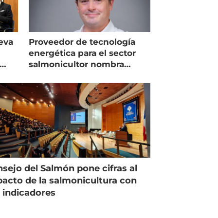
eva
Proveedor de tecnología
energética para el sector
salmonicultor nombra
managing director en Chile
sejo del Salmón pone cifras al
acto de la salmonicultura con
 indicadores