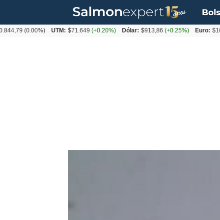
Bols
,79
(0.00%)
UTM:
$71.649
(+0.20%)
Dólar:
$913,86
(+0.25%)
Euro:
$1053,0