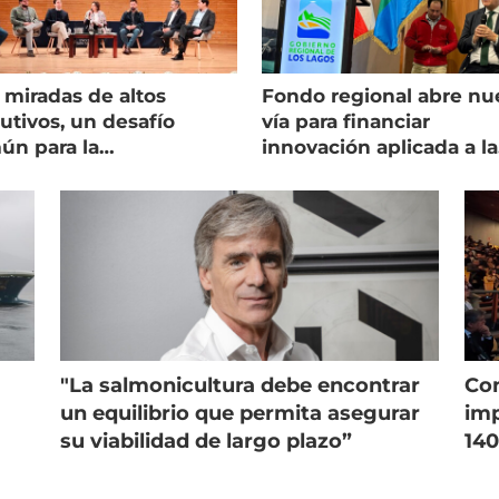
 miradas de altos
Fondo regional abre nu
utivos, un desafío
vía para financiar
ún para la
innovación aplicada a la
onicultura chilena
salmonicultura
"La salmonicultura debe encontrar
Con
un equilibrio que permita asegurar
imp
su viabilidad de largo plazo”
140