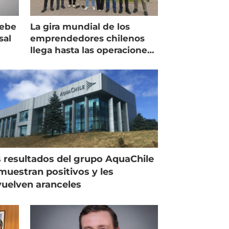
debe
La gira mundial de los
sal
emprendedores chilenos
llega hasta las operaciones
de Mowi en Escocia
 resultados del grupo AquaChile
muestran positivos y les
uelven aranceles