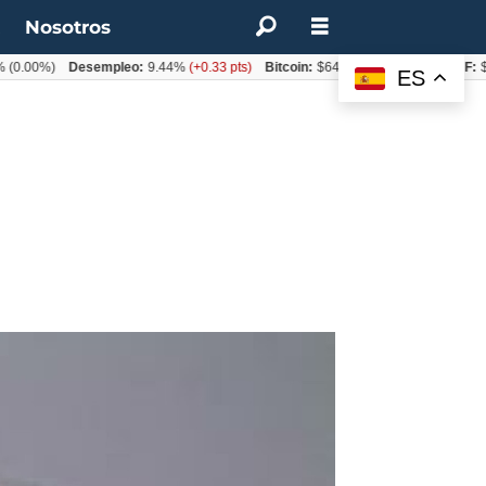
t
Nosotros
00%)
Desempleo:
9.44%
(+0.33 pts)
Bitcoin:
$64.600,08
(+2.93%)
UF:
$40.8
ES