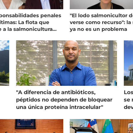
ponsabilidades penales
"El lodo salmonicultor 
timas: La flota que
verse como recurso": la 
e a la salmonicultura
ya no es un problema
ega su visión
"A diferencia de antibióticos,
Los
péptidos no dependen de bloquear
se 
una única proteína intracelular"
dev