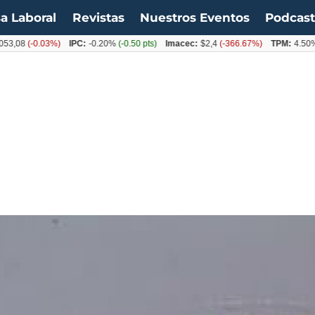
a Laboral
Revistas
Nuestros Eventos
Podcas
8
(-0.03%)
IPC:
-0.20%
(-0.50 pts)
Imacec:
$2,4
(-366.67%)
TPM:
4.50%
(0.