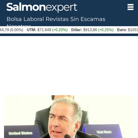
Bolsa Laboral
Revistas
Sin Escamas
Nosotros
0.00%)
UTM:
$71.649
(+0.20%)
Dólar:
$913,86
(+0.25%)
Euro:
$1053,08
(-0