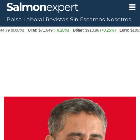
Bolsa Laboral
Revistas
Sin Escamas
Nosotros
0.00%)
UTM:
$71.649
(+0.20%)
Dólar:
$913,86
(+0.25%)
Euro:
$1053,08
(-