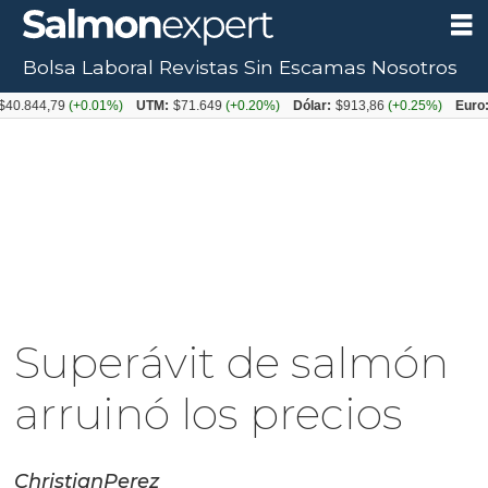
Bolsa Laboral
Revistas
Sin Escamas
Nosotros
4,79
(+0.01%)
UTM:
$71.649
(+0.20%)
Dólar:
$913,86
(+0.25%)
Euro:
$105
Superávit de salmón
arruinó los precios
Christian
Perez