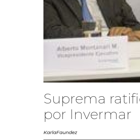
Suprema ratifi
por Invermar
Karla
Faundez