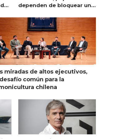
lidad
dependen de bloquear una
única proteína intracelular"
s miradas de altos ejecutivos,
desafío común para la
monicultura chilena