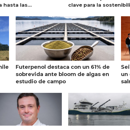
a hasta las
clave para la sostenibi
raciones de Mowi en
de Multi X"
ocia
hile
Futerpenol destaca con un 61% de
Sei
sobrevida ante bloom de algas en
un 
estudio de campo
sal