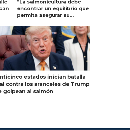
ile
"La salmonicultura debe
ican
encontrar un equilibrio que
permita asegurar su
viabilidad de largo plazo”
nticinco estados inician batalla
al contra los aranceles de Trump
 golpean al salmón