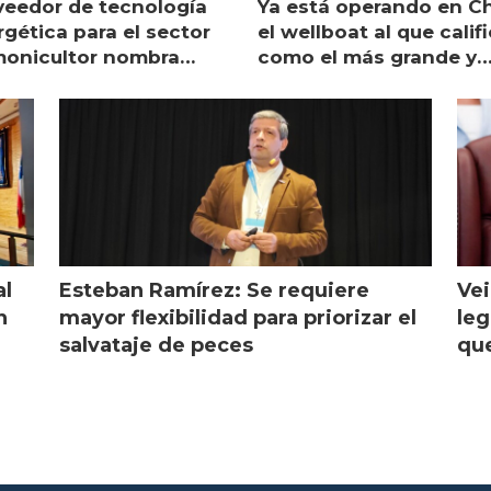
veedor de tecnología
Ya está operando en Ch
gética para el sector
el wellboat al que calif
monicultor nombra
como el más grande y
aging director en Chile
moderno
al
Esteban Ramírez: Se requiere
Vei
n
mayor flexibilidad para priorizar el
leg
salvataje de peces
que