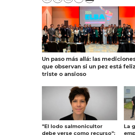
Un paso más allá: las medicione
que observan si un pez está feliz
triste o ansioso
"El lodo salmonicultor
La g
debe verse como recurso":
emp