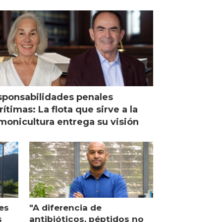
ponsabilidades penales
ítimas: La flota que sirve a la
monicultura entrega su visión
es
"A diferencia de
s
antibióticos, péptidos no