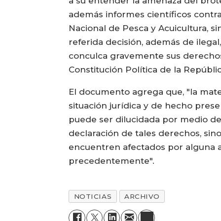
a su entender la amenaza del brote 
además informes científicos contra
Nacional de Pesca y Acuicultura, si
referida decisión, además de ilegal,
conculca gravemente sus derechos c
Constitución Política de la República
El documento agrega que, "la mater
situación jurídica y de hecho pres
puede ser dilucidada por medio de 
declaración de tales derechos, sin
encuentren afectados por alguna ac
precedentemente".
NOTICIAS
ARCHIVO