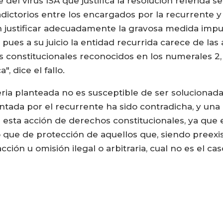
del virus ISA que justifica la resolución referida s
dictorios entre los encargados por la recurrente y 
n justificar adecuadamente la gravosa medida impues
 pues a su juicio la entidad recurrida carece de las
onstitucionales reconocidos en los numerales 2, 21
", dice el fallo.
ia planteada no es susceptible de ser solucionada 
entada por el recurrente ha sido contradicha, y una
esta acción de derechos constitucionales, ya que e
o que de protección de aquellos que, siendo preexis
ción u omisión ilegal o arbitraria, cual no es el c