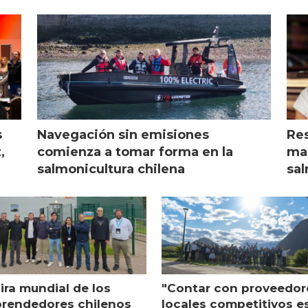
s
Navegación sin emisiones
Res
,
comienza a tomar forma en la
mar
salmonicultura chilena
sal
ira mundial de los
"Contar con proveedor
rendedores chilenos
locales competitivos e