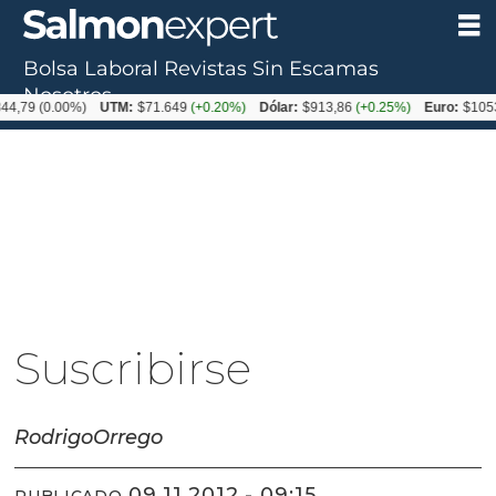
Bolsa Laboral
Revistas
Sin Escamas
Nosotros
(0.00%)
UTM:
$71.649
(+0.20%)
Dólar:
$913,86
(+0.25%)
Euro:
$1053,08
(
Suscribirse
Rodrigo
Orrego
09.11.2012 - 09:15