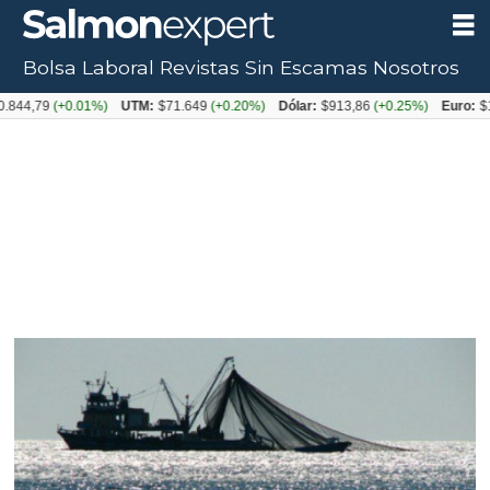
Bolsa Laboral
Revistas
Sin Escamas
Nosotros
79
(+0.01%)
UTM:
$71.649
(+0.20%)
Dólar:
$913,86
(+0.25%)
Euro:
$1053,0