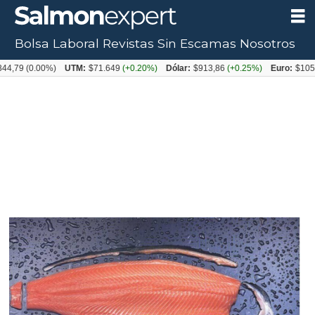
Bolsa Laboral
Revistas
Sin Escamas
Nosotros
9
(0.00%)
UTM:
$71.649
(+0.20%)
Dólar:
$913,86
(+0.25%)
Euro:
$1053,08
(