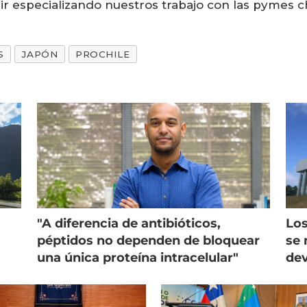
r especializando nuestros trabajo con las pymes ch
S
JAPÓN
PROCHILE
"A diferencia de antibióticos,
Los
péptidos no dependen de bloquear
se 
una única proteína intracelular"
dev