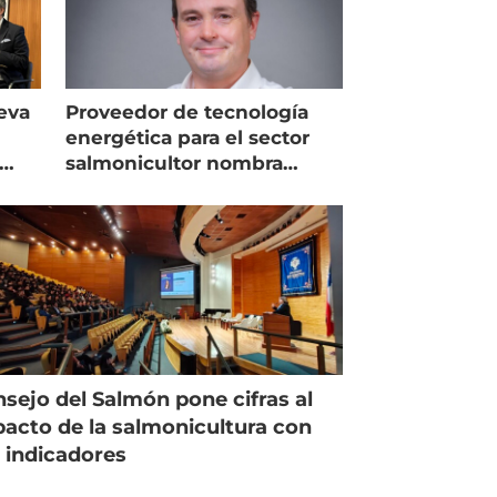
eva
Proveedor de tecnología
energética para el sector
salmonicultor nombra
managing director en Chile
sejo del Salmón pone cifras al
acto de la salmonicultura con
 indicadores