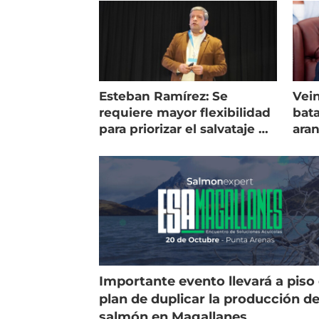
Esteban Ramírez: Se
Vein
requiere mayor flexibilidad
bata
para priorizar el salvataje de
ara
peces
gol
Importante evento llevará a piso 
plan de duplicar la producción d
salmón en Magallanes