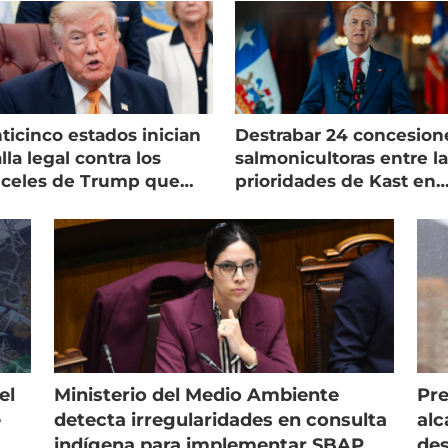
ticinco estados inician
Destrabar 24 concesion
lla legal contra los
salmonicultoras entre l
nceles de Trump que
prioridades de Kast en
pean al salmón
Magallanes
el
Ministerio del Medio Ambiente
Pre
e
detecta irregularidades en consulta
alc
indígena para implementar SBAP
des