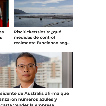
es
Piscirickettsiosis: ¿qué
as
medidas de control
realmente funcionan según
expertos chilenos?
sidente de Australis afirma que
anzaron números azules y
carta vender la empresa