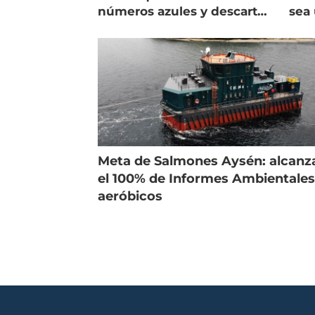
números azules y descarta
sea 
vender la empresa
más
Meta de Salmones Aysén: alcanz
el 100% de Informes Ambientale
aeróbicos