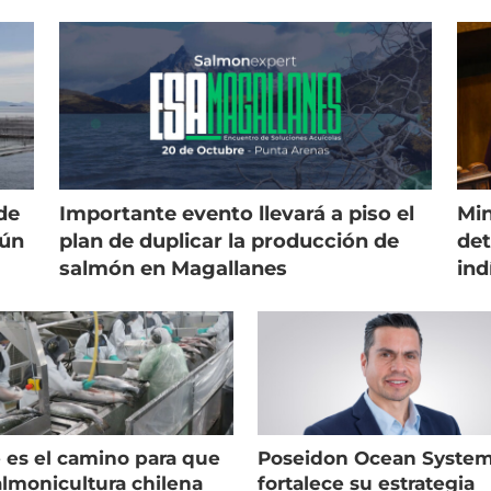
es
golpean al salmón
de
Importante evento llevará a piso el
Min
gún
plan de duplicar la producción de
det
salmón en Magallanes
ind
 es el camino para que
Poseidon Ocean Syste
almonicultura chilena
fortalece su estrategia