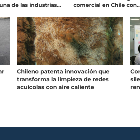
una de las industrias
comercial en Chile con
 seguras
nuevo gerente
ar
Chileno patenta innovación que
Con
s
transforma la limpieza de redes
sil
acuícolas con aire caliente
ren