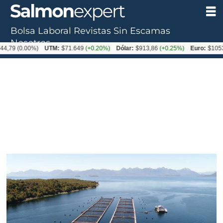
Bolsa Laboral
Revistas
Sin Escamas
Nosotros
0.00%)
UTM:
$71.649
(+0.20%)
Dólar:
$913,86
(+0.25%)
Euro:
$1053,08
(-0