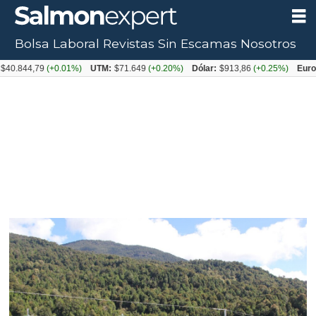
Bolsa Laboral
Revistas
Sin Escamas
Nosotros
4,79
(+0.01%)
UTM:
$71.649
(+0.20%)
Dólar:
$913,86
(+0.25%)
Euro:
$1053