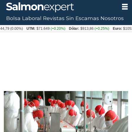
Bolsa Laboral
Revistas
Sin Escamas
Nosotros
0.00%)
UTM:
$71.649
(+0.20%)
Dólar:
$913,86
(+0.25%)
Euro:
$1053,08
(-