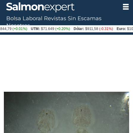
Bolsa Laboral
Revistas
Sin Escamas
Nosotros
(+0.01%)
UTM:
$71.649
(+0.20%)
Dólar:
$911,58
(-0.31%)
Euro:
$1053,36
(