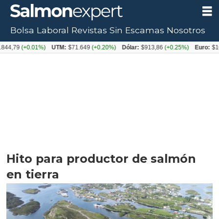
Bolsa Laboral
Revistas
Sin Escamas
Nosotros
(+0.01%)
UTM:
$71.649
(+0.20%)
Dólar:
$913,86
(+0.25%)
Euro:
$1053,08
(
Hito para productor de salmón
en tierra