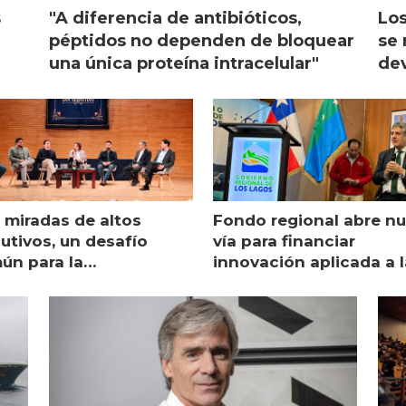
s
"A diferencia de antibióticos,
Los
péptidos no dependen de bloquear
se 
una única proteína intracelular"
dev
 miradas de altos
Fondo regional abre n
utivos, un desafío
vía para financiar
ún para la
innovación aplicada a l
monicultura chilena
salmonicultura