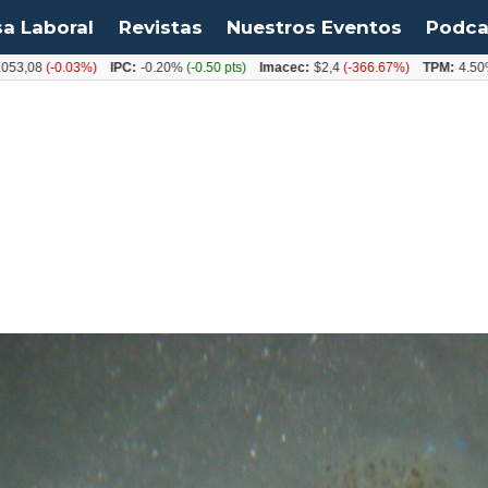
sa Laboral
Revistas
Nuestros Eventos
Podca
-0.03%)
IPC:
-0.20%
(-0.50 pts)
Imacec:
$2,4
(-366.67%)
TPM:
4.50%
(0.00