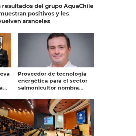
 resultados del grupo AquaChile
muestran positivos y les
uelven aranceles
ueva
Proveedor de tecnología
energética para el sector
a
salmonicultor nombra
managing director en Chile