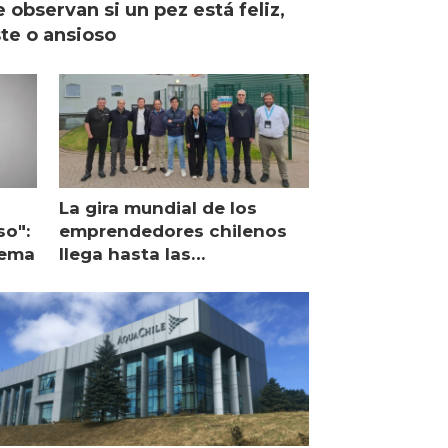
 observan si un pez está feliz,
ste o ansioso
La gira mundial de los
so":
emprendedores chilenos
lema
llega hasta las
operaciones de Mowi en
Escocia