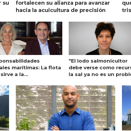
r su
fortalecen su alianza para avanzar
que
hacia la acuicultura de precisión
tri
ponsabilidades
"El lodo salmonicultor
les marítimas: La flota
debe verse como recur
sirve a la
la sal ya no es un prob
monicultura entrega su
ón