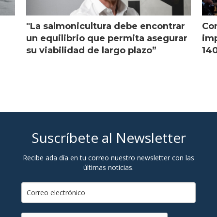
"La salmonicultura debe encontrar
Con
l
un equilibrio que permita asegurar
imp
su viabilidad de largo plazo”
140
Suscríbete al Newsletter
Recibe ada día en tu correo nuestro newsletter con las
últimas noticias.