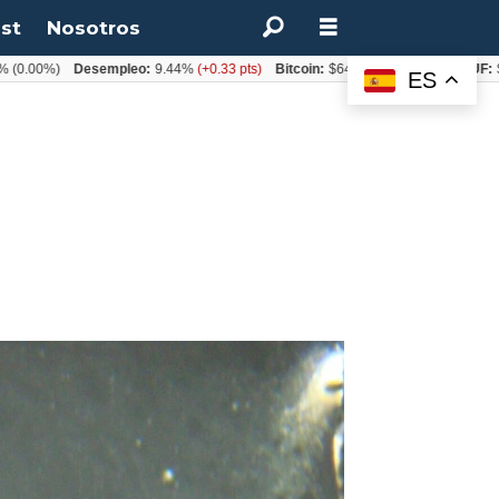
st
Nosotros
%)
Desempleo:
9.44%
(+0.33 pts)
Bitcoin:
$64.600,08
(+2.93%)
UF:
$40.844
ES