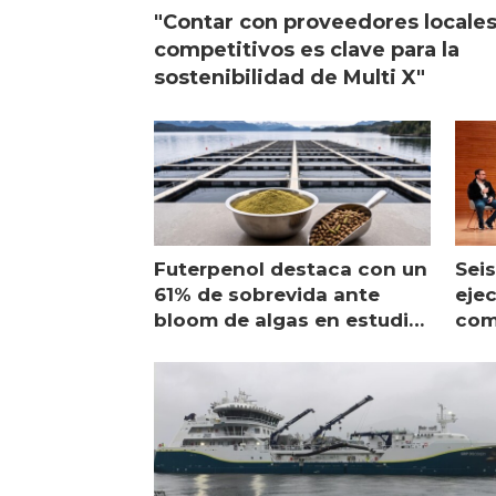
"Contar con proveedores locale
competitivos es clave para la
sostenibilidad de Multi X"
Futerpenol destaca con un
Seis
61% de sobrevida ante
ejec
bloom de algas en estudio
com
de campo
sal