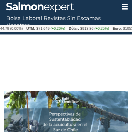
Bolsa Laboral
Revistas
Sin Escamas
Nosotros
0.00%)
UTM:
$71.649
(+0.20%)
Dólar:
$913,86
(+0.25%)
Euro:
$1053,08
(-