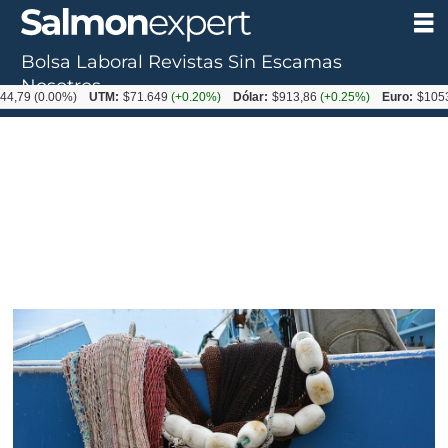
Bolsa Laboral
Revistas
Sin Escamas
Nosotros
00%)
UTM:
$71.649
(+0.20%)
Dólar:
$913,86
(+0.25%)
Euro:
$1053,08
(-0.