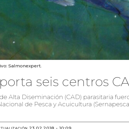
ivo: Salmonexpert.
porta seis centros C
s de Alta Diseminación (CAD) parasitaria fue
Nacional de Pesca y Acuicultura (Sernapesca)
23.02.2018 - 10:09
CTUALIZACIÓN