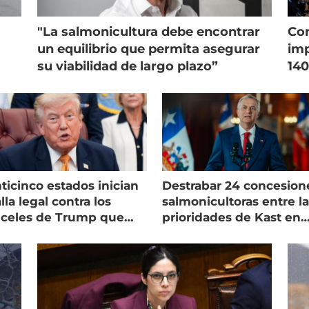
"La salmonicultura debe encontrar
Con
un equilibrio que permita asegurar
imp
su viabilidad de largo plazo”
140
ticinco estados inician
Destrabar 24 concesion
lla legal contra los
salmonicultoras entre l
nceles de Trump que
prioridades de Kast en
pean al salmón
Magallanes