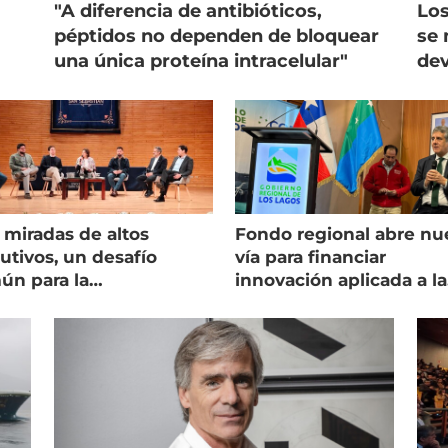
"A diferencia de antibióticos,
Los
péptidos no dependen de bloquear
se 
una única proteína intracelular"
dev
 miradas de altos
Fondo regional abre nu
utivos, un desafío
vía para financiar
ún para la
innovación aplicada a la
onicultura chilena
salmonicultura