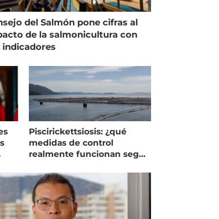
sejo del Salmón pone cifras al
acto de la salmonicultura con
 indicadores
es
Piscirickettsiosis: ¿qué
as
medidas de control
realmente funcionan según
expertos chilenos?