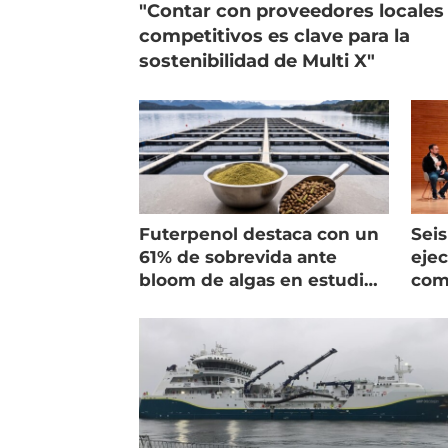
"Contar con proveedores locales
competitivos es clave para la
sostenibilidad de Multi X"
Futerpenol destaca con un
Seis
61% de sobrevida ante
ejec
bloom de algas en estudio
com
de campo
salm