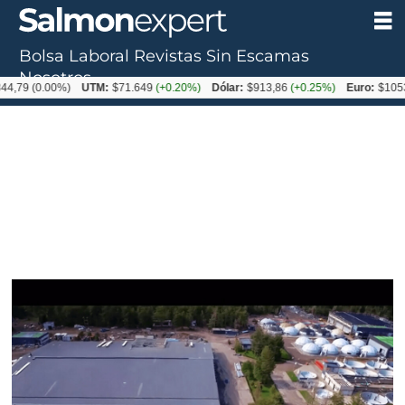
Bolsa Laboral
Revistas
Sin Escamas
Nosotros
0.00%)
UTM:
$71.649
(+0.20%)
Dólar:
$913,86
(+0.25%)
Euro:
$1053,08
(-