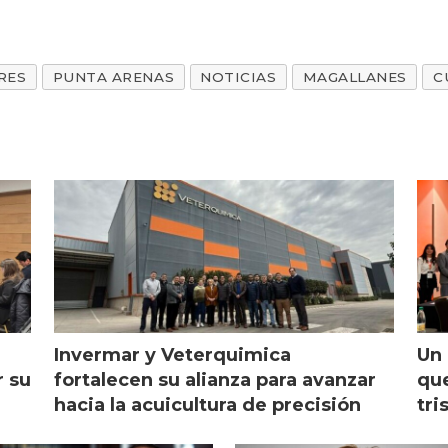
RES
PUNTA ARENAS
NOTICIAS
MAGALLANES
C
Invermar y Veterquimica
Un 
r su
fortalecen su alianza para avanzar
que
hacia la acuicultura de precisión
tri