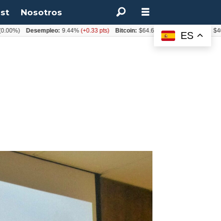
st
Nosotros
Desempleo:
9.44%
(+0.33 pts)
Bitcoin:
$64.600,08
(+2.93%)
UF:
$40.844,7
ES