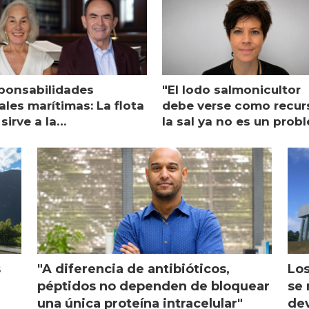
ponsabilidades
"El lodo salmonicultor
les marítimas: La flota
debe verse como recur
sirve a la
la sal ya no es un prob
monicultura entrega su
ón
s
"A diferencia de antibióticos,
Los
péptidos no dependen de bloquear
se 
una única proteína intracelular"
dev