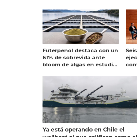
Futerpenol destaca con un
Seis
61% de sobrevida ante
ejec
bloom de algas en estudio
com
de campo
sal
Ya está operando en Chile el