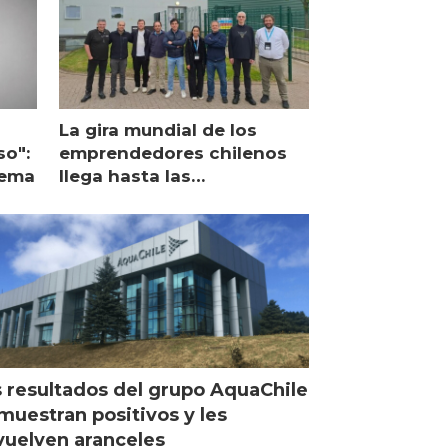
La gira mundial de los
so":
emprendedores chilenos
lema
llega hasta las
operaciones de Mowi en
Escocia
 resultados del grupo AquaChile
muestran positivos y les
uelven aranceles