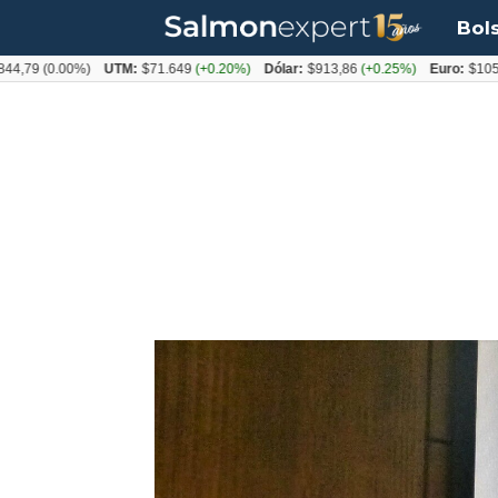
Bol
0.00%)
UTM:
$71.649
(+0.20%)
Dólar:
$913,86
(+0.25%)
Euro:
$1053,08
(-