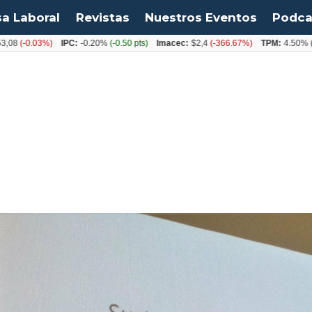
sa Laboral
Revistas
Nuestros Eventos
Podca
0.03%)
IPC:
-0.20%
(-0.50 pts)
Imacec:
$2,4
(-366.67%)
TPM:
4.50%
(0.00%)