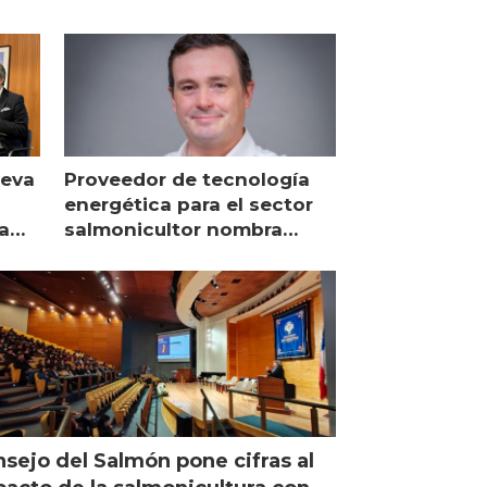
ueva
Proveedor de tecnología
energética para el sector
a
salmonicultor nombra
managing director en Chile
sejo del Salmón pone cifras al