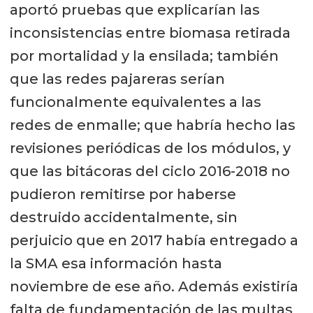
aportó pruebas que explicarían las
Por tanto, debió revocarse la RCA o
inconsistencias entre biomasa retirada
aplicarse la clausura definitiva del
por mortalidad y la ensilada; también
centro.
que las redes pajareras serían
funcionalmente equivalentes a las
Por su parte, el tercero coadyuvante
redes de enmalle; que habría hecho las
de las comunidades indígenas
revisiones periódicas de los módulos, y
reclamantes, señaló que la SMA
que las bitácoras del ciclo 2016-2018 no
debió considerar la infracción para el
pudieron remitirse por haberse
cargo Nº1 (mortalidad) como grave,
destruido accidentalmente, sin
entre otras razones, porque la
perjuicio que en 2017 había entregado a
infracción ocurrió al interior de un
la SMA esa información hasta
Parque Nacional, donde las
noviembre de ese año. Además existiría
mortalidades estarían vertidas
falta de fundamentación de las multas
directamente en el mar, superficie