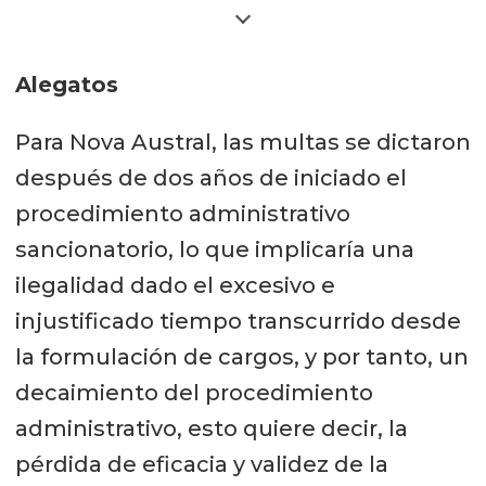
sanción relativa al cargo Nº1, que
deriva en el establecimiento de una
Alegatos
sanción más baja de lo debido; y una
infravaloración por parte de la SMA
Para Nova Austral, las multas se dictaron
de la ponderación de las causales
después de dos años de iniciado el
del artículo 40 de la Ley Orgánica de
procedimiento administrativo
la Superintendencia del Medio
sancionatorio, lo que implicaría una
Ambiente (LOSMA) relativas al cargo
ilegalidad dado el excesivo e
que derivaron en una sanción
injustificado tiempo transcurrido desde
pecuniaria, en desmedro de una no
la formulación de cargos, y por tanto, un
pecuniaria.
decaimiento del procedimiento
administrativo, esto quiere decir, la
En concepto de esta reclamante,
pérdida de eficacia y validez de la
esta infracción debió clasificarse