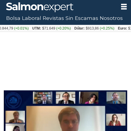
Bolsa Laboral
Revistas
Sin Escamas
Nosotros
(+0.01%)
UTM:
$71.649
(+0.20%)
Dólar:
$913,86
(+0.25%)
Euro:
$1053,08