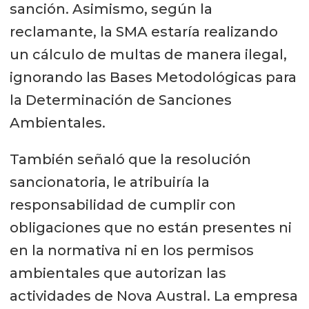
sanción. Asimismo, según la
como grave, de acuerdo con el Nº2
reclamante, la SMA estaría realizando
del artículo 36, de la LOSMA.
un cálculo de multas de manera ilegal,
Además, respecto de la sanción al
ignorando las Bases Metodológicas para
cargo N°5, señaló que la SMA no
la Determinación de Sanciones
tomó en consideración todos los
Ambientales.
criterios a que se refiere el artículo
40 de la LOSMA y la Guía “Bases
También señaló que la resolución
Metodológicas para la
sancionatoria, le atribuiría la
Determinación de Sanciones
responsabilidad de cumplir con
Ambientales”. Se excluyó de la
obligaciones que no están presentes ni
sanción el criterio señalado en la
en la normativa ni en los permisos
letra h) del Artículo 40 (el
ambientales que autorizan las
detrimento o vulneración de un
actividades de Nova Austral. La empresa
Área Silvestre Protegida del Estado).