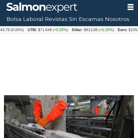
Bolsa Laboral
Revistas
Sin Escamas
Nosotros
0.00%)
UTM:
$71.649
(+0.20%)
Dólar:
$913,86
(+0.25%)
Euro:
$1053,08
(-0