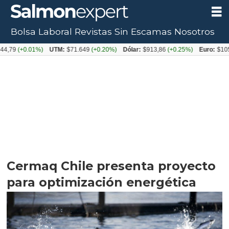
Bolsa Laboral
Revistas
Sin Escamas
Nosotros
0.01%)
UTM:
$71.649
(+0.20%)
Dólar:
$913,86
(+0.25%)
Euro:
$1053,08
(-
Cermaq Chile presenta proyecto
para optimización energética