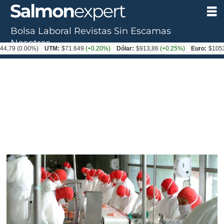
Bolsa Laboral
Revistas
Sin Escamas
Nosotros
.00%)
UTM:
$71.649
(+0.20%)
Dólar:
$913,86
(+0.25%)
Euro:
$1053,08
(-0.