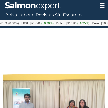
Bolsa Laboral
Revistas
Sin Escamas
Nosotros
(0.00%)
UTM:
$71.649
(+0.20%)
Dólar:
$913,86
(+0.25%)
Euro:
$1053,08
(-